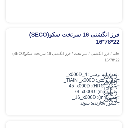
فرز انگشتی 16 سرتخت سکو(SECO)
16*78*22
خانه
/
فرز انگشتی
/
سر تخت
/ فرز انگشتی 16 سرتخت سکو(SECO)
16*78*22
. تعداد لبه برشی: 4_x000D_
_x000D_
. نوع روکش: TiAlN
_x000D_
_x000D_
. سختی(HRC): 45_x000D_
_x000D_
. طول(mm): 78_x000D_
_x000D_
. قطر(mm): 16_x000D_
_x000D_
. کشور سازنده: سوئد