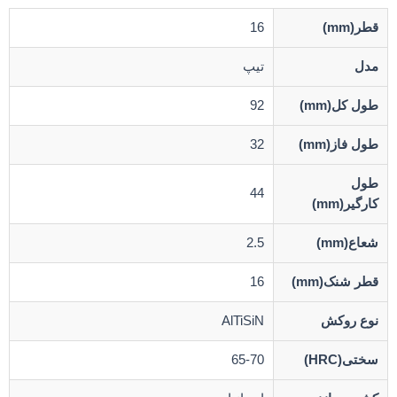
قطر(mm)
16
مدل
تیپ
طول کل(mm)
92
طول فاز(mm)
32
طول
44
کارگیر(mm)
شعاع(mm)
2.5
قطر شنک(mm)
16
نوع روکش
AlTiSiN
سختی(HRC)
65-70