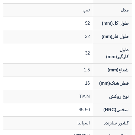
مدل
تیپ
طول کل(mm)
92
طول فاز(mm)
32
طول
32
کارگیر(mm)
شعاع(mm)
1.5
قطر شنک(mm)
16
نوع روکش
TiAlN
سختی(HRC)
45-50
کشور سازنده
اسپانیا