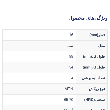
ویژگی‌های محصول
قطر(mm)
16
مدل
تیپ
طول کل(mm)
88
طول فاز(mm)
34
تعداد لبه برشی
4
نوع روکش
AlTiN
سختی(HRC)
65-70