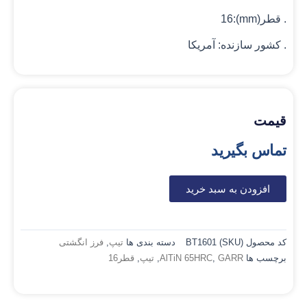
. قطر(mm):16
. کشور سازنده: آمریکا
قیمت
تماس بگیرید
افزودن به سبد خرید
کد محصول (SKU)
BT1601
دسته بندی ها
تیپ
,
فرز انگشتی
برچسب ها
GARR
,
AlTiN 65HRC
,
تیپ
,
قطر16