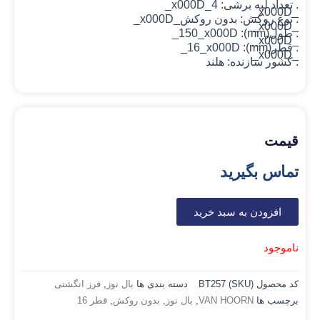
. تعداد لبه برشی: 4_x000D_
_x000D_
. نوع روکش: بدون روکش
_x000D_
_x000D_
. طول(mm): 150_x000D_
_x000D_
. قطر(mm): 16_x000D_
_x000D_
. کشور سازنده: هلند
قیمت
تماس بگیرید
افزودن به سبد خرید
ناموجود
کد محصول (SKU)
BT257
دسته بندی ها
بال نوز
,
فرز انگشتی
برچسب ها
VAN HOORN
,
بال نوز
,
بدون روکش
,
قطر 16