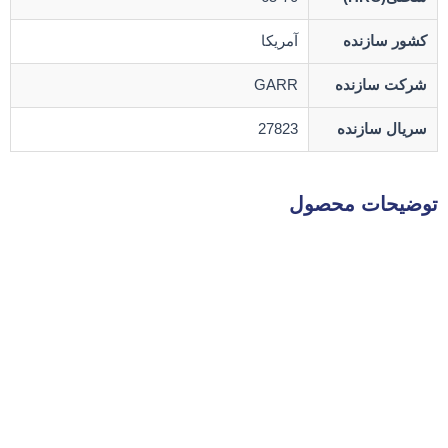
کشور سازنده
آمریکا
شرکت سازنده
GARR
سریال سازنده
27823
توضیحات محصول