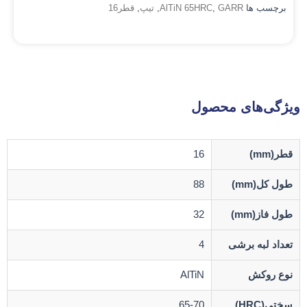
برچسب ها
GARR
,
AlTiN 65HRC
,
تیپ
,
قطر16
ویژگی‌های محصول
قطر(mm)
16
طول کل(mm)
88
طول فاز(mm)
32
تعداد لبه برشی
4
نوع روکش
AlTiN
سختی(HRC)
65-70