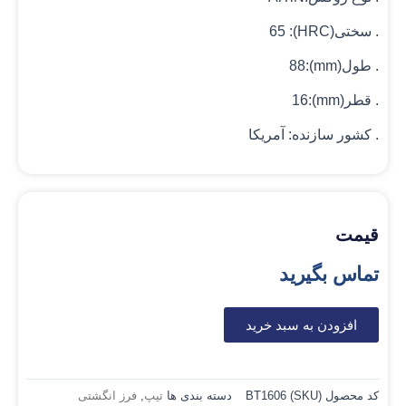
. سختی(HRC): 65
. طول(mm):88
. قطر(mm):16
. کشور سازنده: آمریکا
قیمت
تماس بگیرید
افزودن به سبد خرید
کد محصول (SKU)
BT1606
دسته بندی ها
تیپ
,
فرز انگشتی