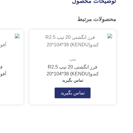
توضیحات محصول
محصولات مرتبط
تیپ
فرز انگشتی 20 تیپ R2.5
کندو(KENDU) 20*104*38
آفوت(120*60
تماس بگیرید
تماس بگیرید