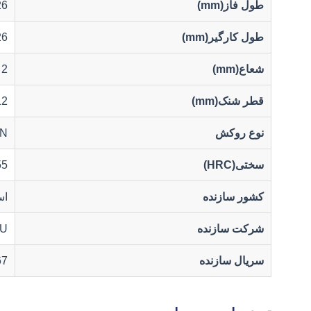
طول فاز(mm)
26
طول کارگیر(mm)
26
شعاع(mm)
2
قطر شنک(mm)
12
نوع روکش
lN
سختی(HRC)
55
کشور سازنده
اس
شرکت سازنده
U
سریال سازنده
67