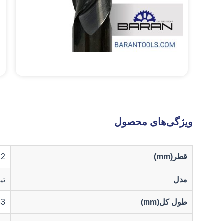
.
.
.
ویژگی‌های محصول
قطر(mm)
12
مدل
تی
طول کل(mm)
83