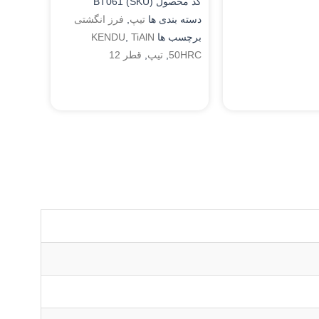
کد محصول (SKU)
BT061
دسته بندی ها
تیپ
,
فرز انگشتی
برچسب ها
TiAlN
,
KENDU
50HRC
,
تیپ
,
قطر 12