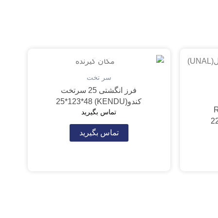
تمام شده
سر تخت
فرز انگشتی 25 سرتخت
کندو(KENDU) 25*123*48
2 تیپ R5
تماس بگیرید
تماس بگیرید