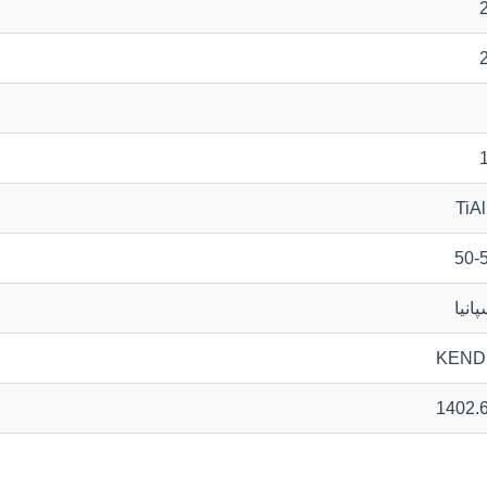
TiA
50-
پانیا
KEND
1402.