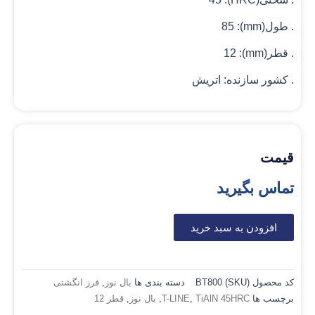
. طول(mm): 85
. قطر(mm): 12
. کشور سازنده: اتریش
قیمت
تماس بگیرید
افزودن به سبد خرید
کد محصول (SKU)
BT800
دسته بندی ها
بال نوز
,
فرز انگشتی
برچسب ها
TiAlN 45HRC
,
T-LINE
,
بال نوز
,
قطر 12