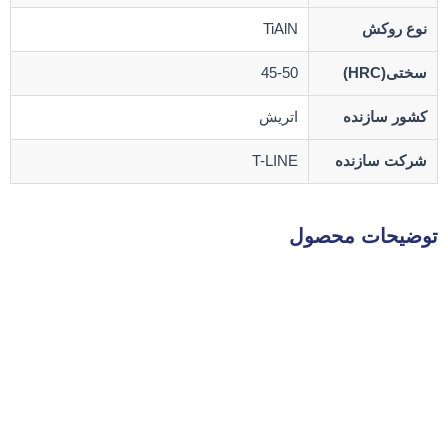
نوع روکش
TiAlN
سختی(HRC)
45-50
کشور سازنده
اتریش
شرکت سازنده
T-LINE
توضیحات محصول