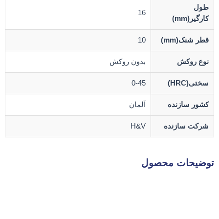
طول
16
کارگیر(mm)
قطر شنک(mm)
10
نوع روکش
بدون روکش
سختی(HRC)
0-45
کشور سازنده
آلمان
شرکت سازنده
H&V
توضیحات محصول