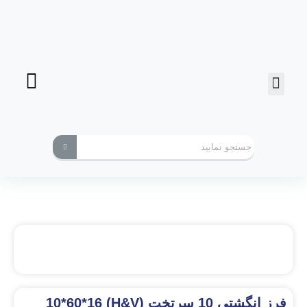
فرز انگشتی
ابزارهای کاربردی
فرز انگشتی 10 سرتخت (H&V) 10*60*16