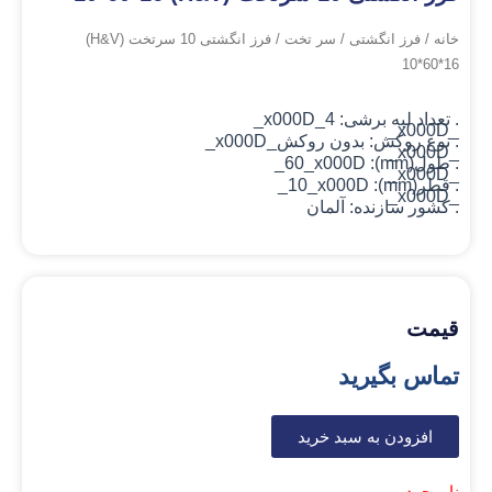
خانه
/
فرز انگشتی
/
سر تخت
/ فرز انگشتی 10 سرتخت (H&V)
10*60*16
. تعداد لبه برشی: 4_x000D_
_x000D_
. نوع روکش: بدون روکش
_x000D_
_x000D_
. طول(mm): 60_x000D_
_x000D_
. قطر(mm): 10_x000D_
_x000D_
. کشور سازنده: آلمان
قیمت
تماس بگیرید
افزودن به سبد خرید
ناموجود