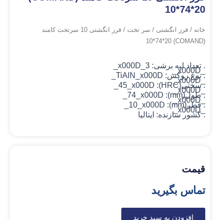
10*74*20
خانه
/
فرز انگشتی
/
سر تخت
/ فرز انگشتی 10 سرتخت کامند
(COMAND) 10*74*20
. تعداد لبه برشی: 3_x000D_
_x000D_
. نوع روکش: TiAlN
_x000D_
_x000D_
. سختی(HRC): 45_x000D_
_x000D_
. طول(mm): 74_x000D_
_x000D_
. قطر(mm): 10_x000D_
_x000D_
. کشور سازنده: ایتالیا
قیمت
تماس بگیرید
افزودن به سبد خرید