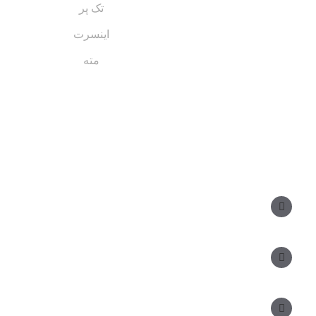
تک پر
اینسرت
مته
مسیر های ارتباطی
مدیر فروش: ۰۹۱۲ ۳۴ ۳۳ ۰۹۹
کارشناس فروش: