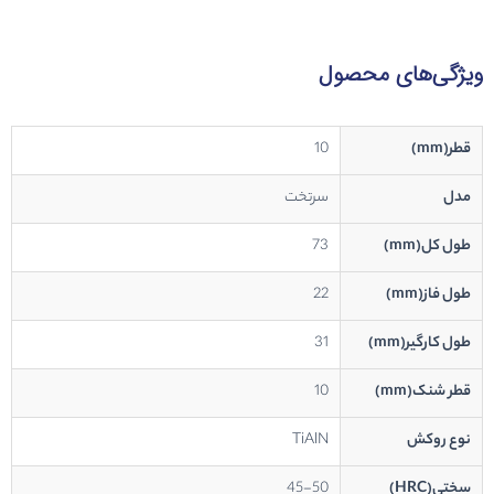
ویژگی‌های محصول
قطر(mm)
10
مدل
سرتخت
طول کل(mm)
73
طول فاز(mm)
22
طول کارگیر(mm)
31
قطر شنک(mm)
10
نوع روکش
TiAlN
سختی(HRC)
45-50