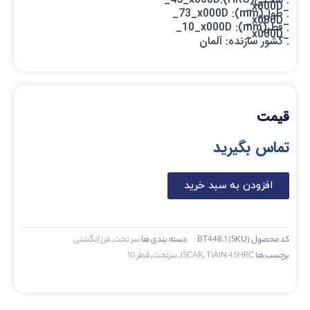
_x000D_
. طول(mm): 73_x000D_
_x000D_
. قطر(mm): 10_x000D_
_x000D_
. کشور سازنده: آلمان
قیمت
تماس بگیرید
افزودن به سبد خرید
کد محصول (SKU)
BT448.1
دسته بندی ها
سر تخت
,
فرز انگشتی
برچسب ها
TiAlN 45HRC
,
ISCAR
,
سرتخت
,
قطر 10