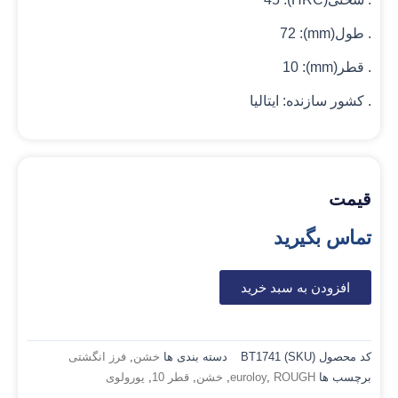
. طول(mm): 72
. قطر(mm): 10
. کشور سازنده: ایتالیا
قیمت
تماس بگیرید
افزودن به سبد خرید
کد محصول (SKU)
BT1741
دسته بندی ها
خشن
,
فرز انگشتی
برچسب ها
ROUGH
,
euroloy
,
خشن
,
قطر 10
,
یورولوی