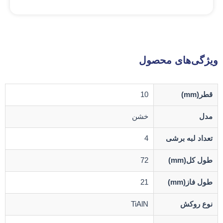
ویژگی‌های محصول
قطر(mm)
10
مدل
خشن
تعداد لبه برشی
4
طول کل(mm)
72
طول فاز(mm)
21
نوع روکش
TiAlN