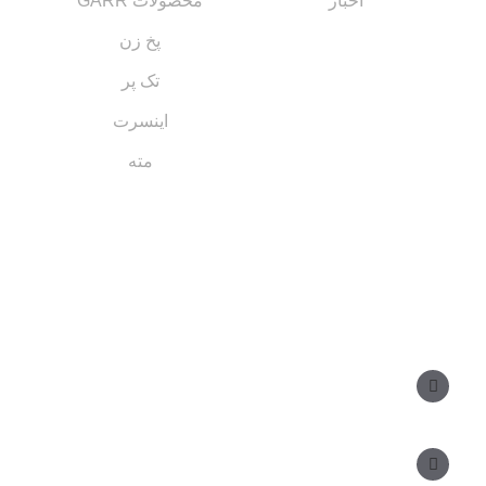
اخبار
محصولات GARR
پخ زن
تک پر
اینسرت
مته
مسیر های ارتباطی
مدیر فروش: ۰۹۱۲ ۳۴ ۳۳ ۰۹۹