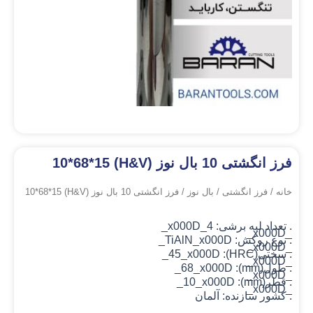
فرز انگشتی 10 بال نوز (H&V) 10*68*15
خانه
/
فرز انگشتی
/
بال نوز
/ فرز انگشتی 10 بال نوز (H&V) 10*68*15
. تعداد لبه برشی: 4_x000D_
_x000D_
. نوع روکش: TiAlN
_x000D_
_x000D_
. سختی(HRC): 45_x000D_
_x000D_
. طول(mm): 68_x000D_
_x000D_
. قطر(mm): 10_x000D_
_x000D_
. کشور سازنده: آلمان