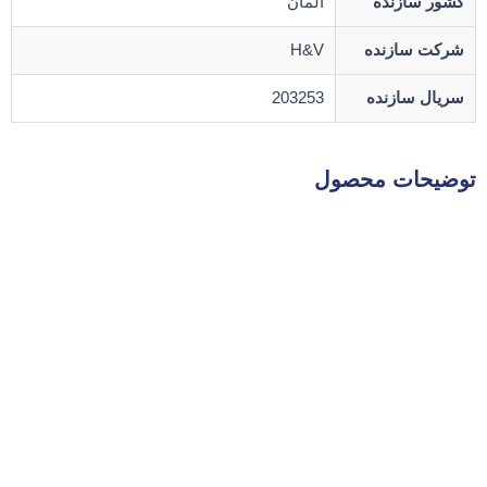
کشور سازنده
آلمان
شرکت سازنده
H&V
سریال سازنده
203253
توضیحات محصول