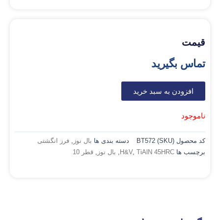
قیمت
تماس بگیرید
افزودن به سبد خرید
ناموجود
کد محصول (SKU)
BT572
دسته بندی ها
بال نوز
,
فرز انگشتی
برچسب ها
TiAlN 45HRC
,
H&V
,
بال نوز
,
قطر 10