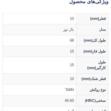
ویژگی‌های محصول
قطر(mm)
10
مدل
بال نوز
طول کل(mm)
68
طول فاز(mm)
15
طول
15
کارگیر(mm)
قطر شنک(mm)
10
نوع روکش
TiAlN
سختی(HRC)
45-50