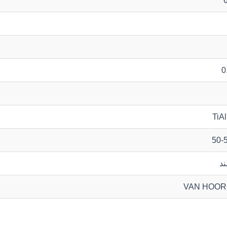
0
TiA
50-
ند
VAN HOO