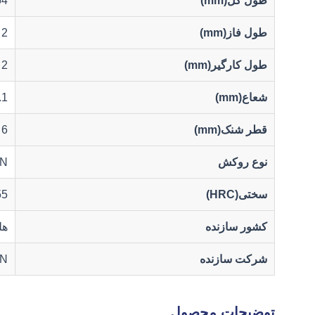
طول کل(mm)
64
طول فاز(mm)
2
طول کارگیر(mm)
2
شعاع(mm)
.1
قطر شنک(mm)
6
نوع روکش
lN
سختی(HRC)
55
کشور سازنده
هل
شرکت سازنده
RN
توضیحات محصول