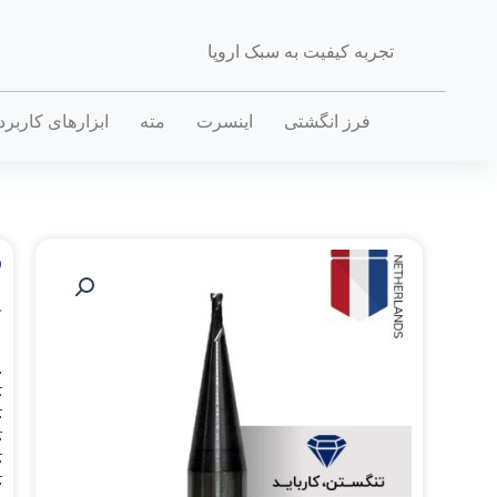
تجربه کیفیت به سبک اروپا
فرز انگشتی
اینسرت
مته
ابزارهای کاربر
ف
خ
.
D_
.
D_
.
D_
.
D_
.
D_
.
D_