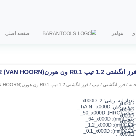
دی
هولدر
صفحه اصلی
رز انگشتی 1.2 تیپ R0.1 ون هورن(VAN HOORN) 1.2*64*2
انه
/
فرز انگشتی
/
تیپ
/ فرز انگشتی 1.2 تیپ R0.1 ون هورن(VAN HOORN) 1.2*64*2
 تعداد لبه برشی: 2_x000D_
_x000
 نوع روکش: TiAlN
_x000D_
_x000
 سختی(HRC): 50_x000D_
_x000
 طول(mm): 64_x000D_
_x000
 قطر(mm): 1.2_x000D_
_x000
 شعاع(mm): 0.1_x000D_
_x000