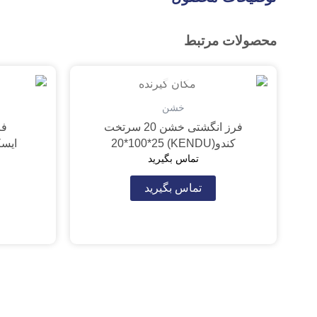
محصولات مرتبط
تمام شده
خشن
فرز انگشتی خشن 20 سرتخت
کندو(KENDU) 20*100*25
ایسکار(05*38
تماس بگیرید
تماس بگیرید