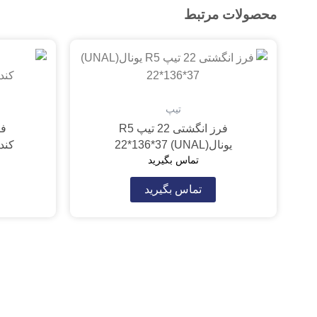
محصولات مرتبط
تیپ
فرز انگشتی 22 تیپ R5
یونال(UNAL) 22*136*37
کندو(5*123*56
تماس بگیرید
تماس بگیرید