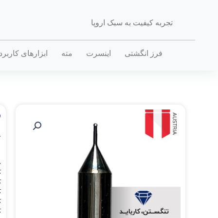
تجربه کیفیت به سبک اروپا
فرز انگشتی
اینسرت
مته
ابزارهای کاربر
ف
خ
.
D_
.
D_
.
D_
.
D_
.
D_
.