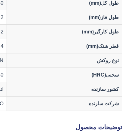
طول کل(mm)
50
طول فاز(mm)
2
طول کارگیر(mm)
2
قطر شنک(mm)
4
نوع روکش
lN
سختی(HRC)
50
کشور سازنده
ات
شرکت سازنده
O
توضیحات محصول