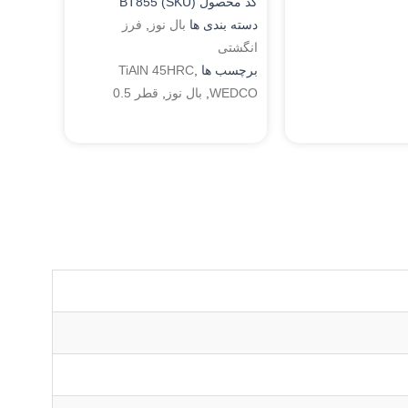
کد محصول (SKU)
BT855
دسته بندی ها
بال نوز
,
فرز
انگشتی
برچسب ها
,
TiAlN 45HRC
WEDCO
,
بال نوز
,
قطر 0.5