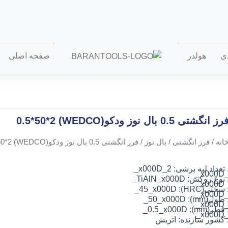
دی
هولدر
صفحه اصلی
رز انگشتی 0.5 بال نوز ودکو(WEDCO) 0.5*50*2
انه
/
فرز انگشتی
/
بال نوز
/ فرز انگشتی 0.5 بال نوز ودکو(WEDCO) 0.5*50*2
 تعداد لبه برشی: 2_x000D_
_x000
 نوع روکش: TiAlN
_x000D_
_x000
 سختی(HRC): 45_x000D_
_x000
 طول(mm): 50_x000D_
_x000
 قطر(mm): 0.5_x000D_
_x000
 کشور سازنده: اتریش