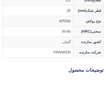
شعاع(mm)
0.2
قطر شنک(mm)
20
نوع روکش
AlTiSiN
سختی(HRC)
55-60
کشور سازنده
آلمان
شرکت سازنده
FRANKEN
توضیحات محصول