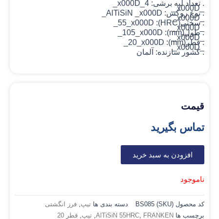
. تعداد لبه برشی: 4_x000D_
_x000D_
. نوع روکش: AlTiSiN
_x000D_
_x000D_
. سختی(HRC): 55_x000D_
_x000D_
. طول(mm): 105_x000D_
_x000D_
. قطر(mm): 20_x000D_
_x000D_
. کشور سازنده: آلمان
قیمت
تماس بگیرید
افزودن به سبد خرید
ناموجود
کد محصول (SKU)
BS085
دسته بندی ها
تیپ
,
فرز انگشتی
برچسب ها
FRANKEN
,
AlTiSiN 55HRC
,
تیپ
,
قطر 20