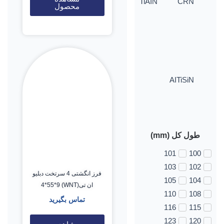
TiAIN
CRN
محصول
AITiSiN
طول کل (mm)
101
100
103
102
فرز انگشتی 4 سرتخت دبلیو
105
104
ان تی(WNT) 4*55*9
110
108
تماس بگیرید
116
115
123
120