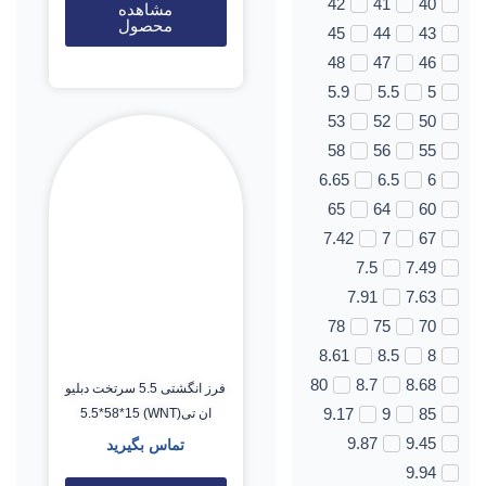
42
41
40
مشاهده
محصول
45
44
43
48
47
46
5.9
5.5
5
53
52
50
58
56
55
6.65
6.5
6
65
64
60
7.42
7
67
7.5
7.49
7.91
7.63
78
75
70
8.61
8.5
8
80
8.7
8.68
فرز انگشتی 5.5 سرتخت دبلیو
9.17
9
85
ان تی(WNT) 5.5*58*15
9.87
9.45
تماس بگیرید
9.94