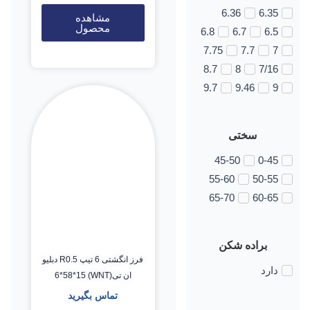
6.36
6.35
مشاهده
محصول
6.8
6.7
6.5
7.75
7.7
7
8.7
8
7/16
9.7
9.46
9
سختی
45-50
0-45
55-60
50-55
65-70
60-65
براده شکن
فرز انگشتی 6 تیپ R0.5 دبلیو
دارد
ان تی(WNT) 6*58*15
تماس بگیرید