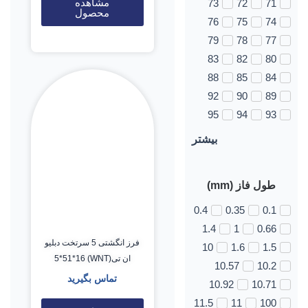
مشاهده
73
72
71
محصول
76
75
74
79
78
77
83
82
80
88
85
84
92
90
89
95
94
93
بیشتر
طول فاز (mm)
0.4
0.35
0.1
1.4
1
0.66
فرز انگشتی 5 سرتخت دبلیو
10
1.6
1.5
ان تی(WNT) 5*51*16
10.57
10.2
تماس بگیرید
10.92
10.71
11.5
11
100