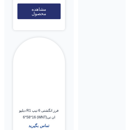
مشاهده
محصول
فرز انگشتی 6 تیپ R1 دبلیو
ان تی(WNT) 6*58*16
تماس بگیرید