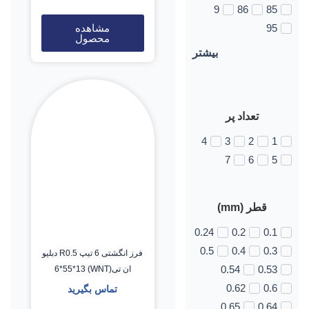
9
86
85
مشاهده
95
محصول
بیشتر
تعداد پر
4
3
2
1
7
6
5
قطر (mm)
0.24
0.2
0.1
0.5
0.4
0.3
فرز انگشتی 6 تیپ R0.5 دبلیو
ان تی(WNT) 6*55*13
0.54
0.53
0.62
0.6
تماس بگیرید
0.65
0.64