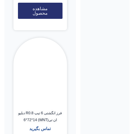
مشاهده
محصول
فرز انگشتی 6 تیپ R0.8 دبلیو
ان تی(WNT) 6*72*14
تماس بگیرید