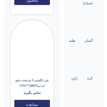
محصول
اسپانیا
آلمان
هلند
کره
ژاپن
فرز انگشتی 3 سرتخت دبلیو
ان تی(WNT) 3*54*7
تماس بگیرید
مشاهده