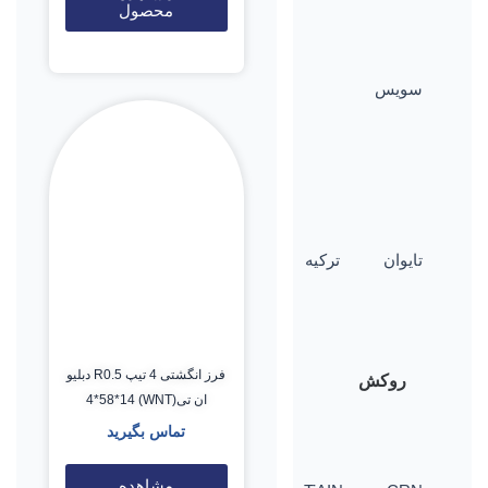
محصول
سویس
تایوان
ترکیه
فرز انگشتی 4 تیپ R0.5 دبلیو
روکش
ان تی(WNT) 4*58*14
تماس بگیرید
مشاهده