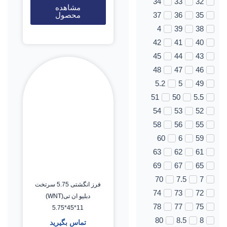
34
33
32
مشاهده
محصول
37
36
35
4
39
38
42
41
40
45
44
43
48
47
46
5.2
5
49
51
50
5.5
54
53
52
58
56
55
60
6
59
63
62
61
69
67
65
70
7.5
7
فرز انگشتی 5.75 سرتخت
74
73
72
دبلیو ان تی(WNT)
78
77
75
5.75*45*11
80
8.5
8
تماس بگیرید