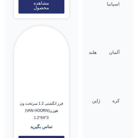
مشاهده
اسپانیا
محصول
آلمان
هلند
کره
ژاپن
فرز انگشتی 1.2 سرتخت ون
هورن(VAN HOORN)
1.2*64*3
تماس بگیرید