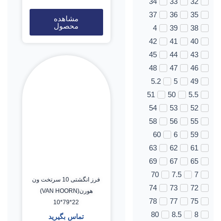
34
33
32
37
36
35
مشاهده
محصول
4
39
38
42
41
40
45
44
43
48
47
46
5.2
5
49
51
50
5.5
54
53
52
58
56
55
60
6
59
63
62
61
69
67
65
70
7.5
7
فرز انگشتی 10 سرتخت ون
74
73
72
هورن(VAN HOORN)
78
77
75
10*79*22
80
8.5
8
تماس بگیرید