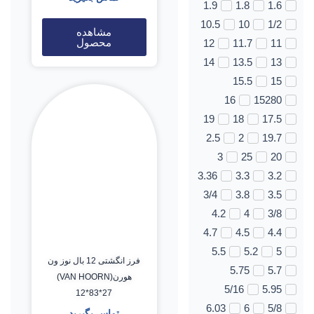
1.9
1.8
1.6
10.5
10
1/2
مشاهده
محصول
12
11.7
11
14
13.5
13
15.5
15
16
15280
19
18
17.5
2.5
2
19.7
3
25
20
3.36
3.3
3.2
3/4
3.8
3.5
4.2
4
3/8
4.7
4.5
4.4
5.5
5.2
5
فرز انگشتی 12 بال نوز ون
5.75
5.7
هورن(VAN HOORN)
5/16
5.95
12*83*27
6.03
6
5/8
تماس بگیرید