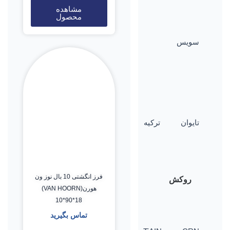
مشاهده
محصول
سویس
تایوان
ترکیه
فرز انگشتی 10 بال نوز ون
روکش
هورن(VAN HOORN)
10*90*18
تماس بگیرید