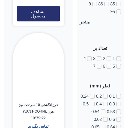
9
86
85
مشاهده
95
محصول
بیشتر
تعداد پر
4
3
2
1
7
6
5
قطر (mm)
0.24
0.2
0.1
0.5
0.4
0.3
فرز انگشتی 10 سرتخت ون
هورن(VAN HOORN)
0.54
0.53
10*79*22
0.62
0.6
تماس بگیرید
0.65
0.64