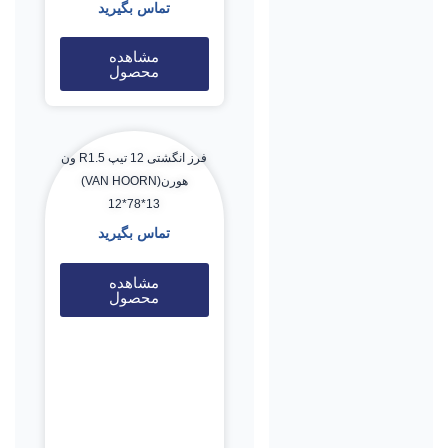
تماس بگیرید
مشاهده
محصول
فرز انگشتی 12 تیپ R1.5 ون
هورن(VAN HOORN)
12*78*13
تماس بگیرید
مشاهده
محصول