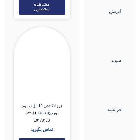
مشاهده
محصول
اتریش
سوئد
فرز انگشتی 10 بال نوز ون
فرانسه
هورن(VAN HOORN)
10*78*13
تماس بگیرید