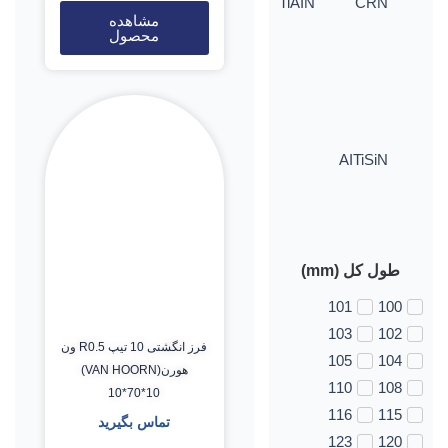
TiAIN
CRN
مشاهده
محصول
AITiSiN
طول کل (mm)
101
100
103
102
فرز انگشتی 10 تیپ R0.5 ون
105
104
هورن(VAN HOORN)
110
108
10*70*10
116
115
تماس بگیرید
123
120