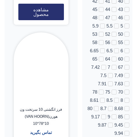
42
41
40
45
44
43
مشاهده
محصول
48
47
46
5.9
5.5
5
53
52
50
58
56
55
6.65
6.5
6
65
64
60
7.42
7
67
7.5
7.49
7.91
7.63
78
75
70
8.61
8.5
8
80
8.7
8.68
فرز انگشتی 10 سرتخت ون
9.17
9
85
هورن(VAN HOORN)
10*78*10
9.87
9.45
تماس بگیرید
9.94