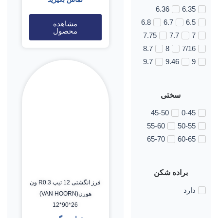
6.36
6.35
6.8
6.7
6.5
مشاهده
محصول
7.75
7.7
7
8.7
8
7/16
9.7
9.46
9
سختی
45-50
0-45
55-60
50-55
65-70
60-65
براده شکن
فرز انگشتی 12 تیپ R0.3 ون
دارد
هورن(VAN HOORN)
12*90*26