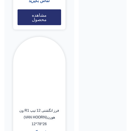
تماس بگیرید
مشاهده
محصول
فرز انگشتی 12 تیپ R1 ون
هورن(VAN HOORN)
12*78*26