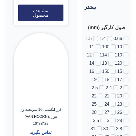
بیشتر
مشاهده
محصول
طول کارگیر (mm)
1.5
1.4
0.66
11
100
10
12
114
110
14
13
120
16
150
15
19
18
17
2.5
2.4
2
22
21
20
25
24
23
فرز انگشتی 10 سرتخت ون
28
27
26
هورن(VAN HOORN)
3.5
3
29
10*78*22
31
30
3.8
تماس بگیرید