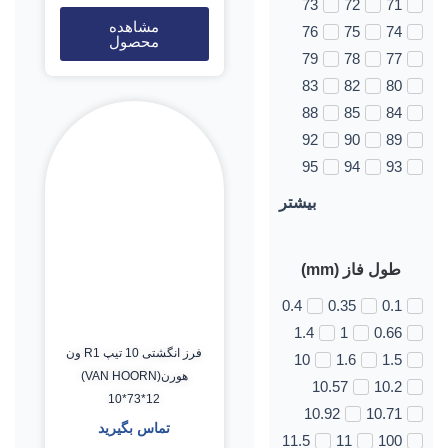
73
72
71
مشاهده
76
75
74
محصول
79
78
77
83
82
80
88
85
84
92
90
89
95
94
93
بیشتر
طول فاز (mm)
0.4
0.35
0.1
1.4
1
0.66
فرز انگشتی 10 تیپ R1 ون
10
1.6
1.5
هورن(VAN HOORN)
10.57
10.2
10*73*12
10.92
10.71
تماس بگیرید
11.5
11
100