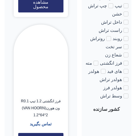
مشاهده
تیپ
چپ تراش
محصول
خشن
داخل تراش
راست تراش
روبند
روتراش
سر تخت
شعاع زن
فرز انگشتی
مته
های فید
هولدر
هولدر تراش
هولدر فرز
وسط تراش
فرز انگشتی 1.2 تیپ R0.1
ون هورن(VAN HOORN)
کشور سازنده
1.2*64*2
تماس بگیرید