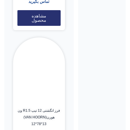
تماس بگیرید
مشاهده
محصول
فرز انگشتی 12 تیپ R1.5 ون
هورن(VAN HOORN)
12*78*13