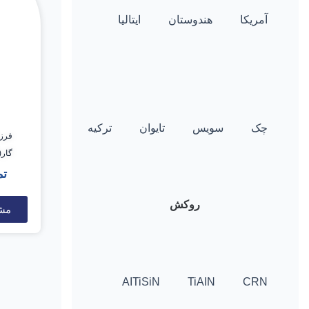
آمریکا
هندوستان
ایتالیا
چک
سویس
تایوان
ترکیه
گار(ARR) 4*50*14
تم
روکش
مش
AITiSiN
TiAIN
CRN