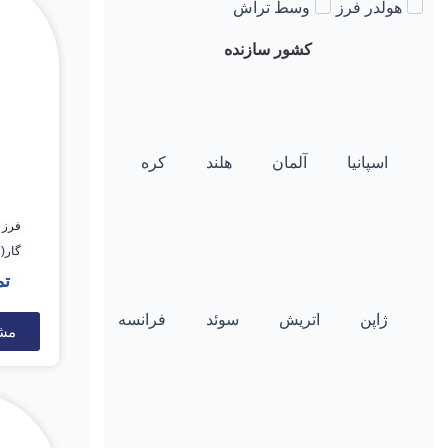
هولدر فرز
وسط تراش
کشور سازنده
اسپانیا
آلمان
هلند
کره
گار(GARR) 14*88*32
تم
ژاپن
اتریش
سوئد
فرانسه
مش