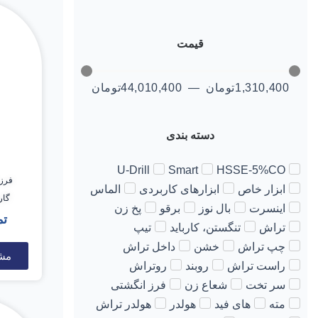
قیمت
1,310,400
تومان
—
44,010,400
تومان
دسته بندی
U-Drill
Smart
HSSE-5%CO
ابزار خاص
ابزارهای کاربردی
الماس
گار() 1*38*4
اینسرت
بال نوز
برقو
پخ زن
تم
تراش
تنگستن، کارباید
تیپ
چپ تراش
خشن
داخل تراش
مش
راست تراش
روبند
روتراش
سر تخت
شعاع زن
فرز انگشتی
مته
های فید
هولدر
هولدر تراش