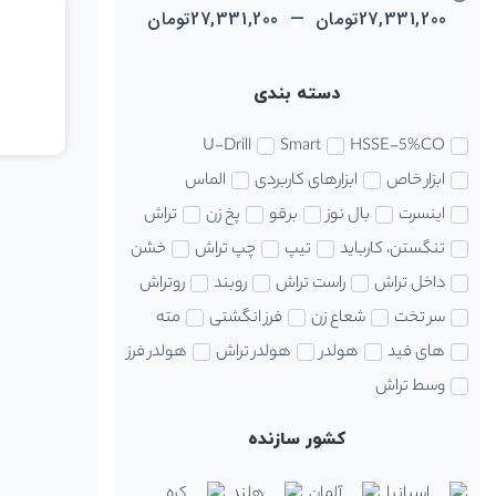
27,331,200
تومان
—
27,331,200
تومان
دسته بندی
U-Drill
Smart
HSSE-5%CO
ابزار خاص
ابزارهای کاربردی
الماس
اینسرت
بال نوز
برقو
پخ زن
تراش
تنگستن، کارباید
تیپ
چپ تراش
خشن
داخل تراش
راست تراش
روبند
روتراش
سر تخت
شعاع زن
فرز انگشتی
مته
های فید
هولدر
هولدر تراش
هولدر فرز
وسط تراش
کشور سازنده
اسپانیا
آلمان
هلند
کره