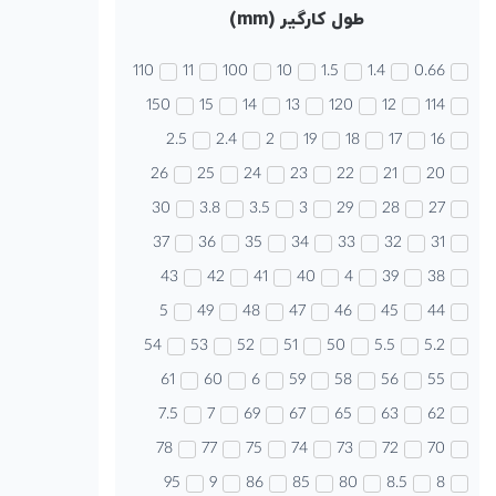
طول کارگیر (mm)
110
11
100
10
1.5
1.4
0.66
150
15
14
13
120
12
114
2.5
2.4
2
19
18
17
16
26
25
24
23
22
21
20
30
3.8
3.5
3
29
28
27
37
36
35
34
33
32
31
43
42
41
40
4
39
38
5
49
48
47
46
45
44
54
53
52
51
50
5.5
5.2
61
60
6
59
58
56
55
7.5
7
69
67
65
63
62
78
77
75
74
73
72
70
95
9
86
85
80
8.5
8