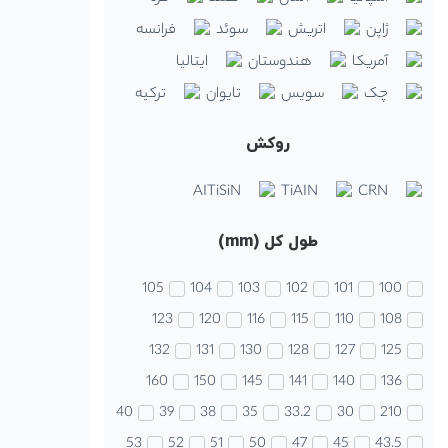
ژاپن
اتریش
سوئد
فرانسه
آمریکا
هندوستان
ایتالیا
چک
سویس
تایوان
ترکیه
روکش
AITiSiN
TiAIN
CRN
طول کل (mm)
105
104
103
102
101
100
123
120
116
115
110
108
132
131
130
128
127
125
160
150
145
141
140
136
40
39
38
35
33.2
30
210
53
52
51
50
47
45
43.5