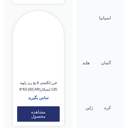
اسپانیا
آلمان
هلند
فرز انگشتی 8 پخ زن زاویه
135 ایسکار(ISCAR) 8*63
تماس بگیرید
کره
ژاپن
مشاهده
محصول