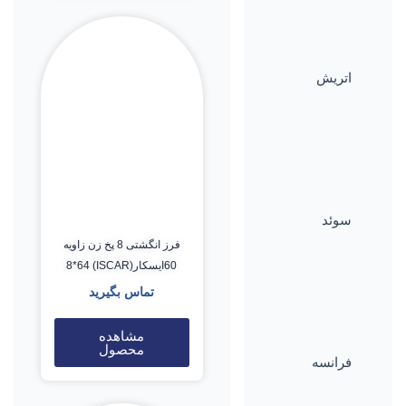
اتریش
سوئد
فرز انگشتی 8 پخ زن زاویه
60ایسکار(ISCAR) 8*64
تماس بگیرید
مشاهده
محصول
فرانسه