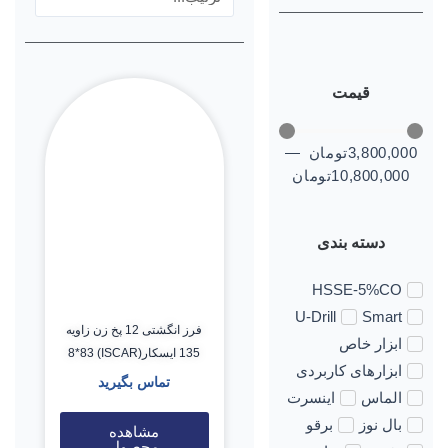
قیمت
3,800,000
تومان
—
10,800,000
تومان
دسته بندی
HSSE-5%CO
U-Drill
Smart
فرز انگشتی 12 پخ زن زاویه
ابزار خاص
135 ایسکار(ISCAR) 8*83
ابزارهای کاربردی
تماس بگیرید
الماس
اینسرت
بال نوز
برقو
مشاهده
محصول