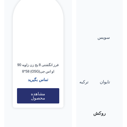
سویس
فرز انگشتی 8 پخ زن زاویه 90
او اس جی(OSG) 8*58
تماس بگیرید
تایوان
ترکیه
مشاهده
محصول
روکش