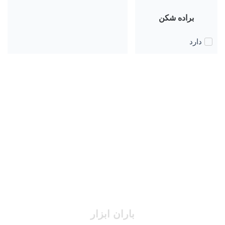
براده شکن
دارد
باران ابزار