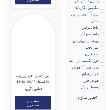
پخ زن
تراش
تنگستن، کارباید
تیپ
چپ تراش
خشن
داخل تراش
راست تراش
روبند
روتراش
سر تخت
شعاع زن
فرز انگشتی
مته
های فید
هولدر
هولدر تراش
فرز انگشتی 12 پخ زن زاویه
هولدر فرز
90 ایسکار(ISCAR) 12*83
وسط تراش
تماس بگیرید
کشور سازنده
مشاهده
محصول