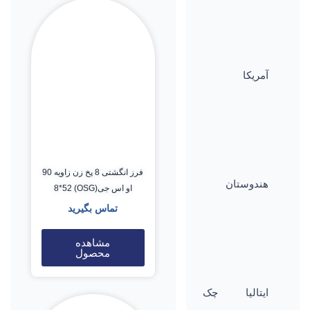
آمریکا
فرز انگشتی 8 پخ زن زاویه 90
هندوستان
او اس جی(OSG) 8*52
تماس بگیرید
مشاهده
محصول
ایتالیا
چک