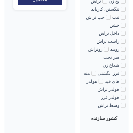
پخ زن
تراش
تنگستن، کارباید
تیپ
چپ تراش
خشن
داخل تراش
راست تراش
روبند
روتراش
سر تخت
شعاع زن
فرز انگشتی
مته
های فید
هولدر
هولدر تراش
هولدر فرز
وسط تراش
کشور سازنده