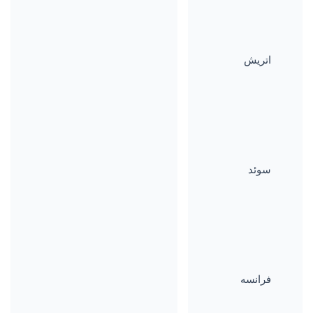
اتریش
سوئد
فرانسه