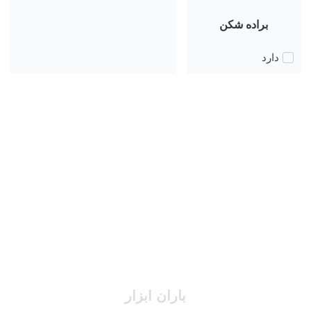
براده شکن
دارد
باران ابزار