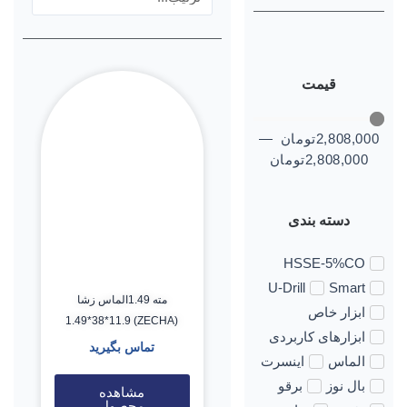
قیمت
2,808,000
تومان
—
2,808,000
تومان
دسته بندی
HSSE-5%CO
U-Drill
Smart
مته 1.49الماس زشا
ابزار خاص
(ZECHA) 1.49*38*11.9
ابزارهای کاربردی
تماس بگیرید
الماس
اینسرت
بال نوز
برقو
مشاهده
محصول