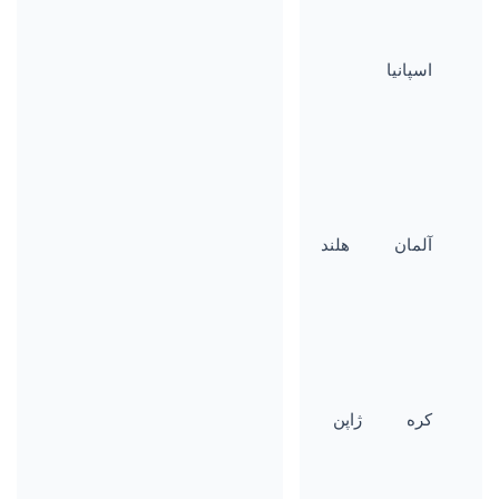
اسپانیا
آلمان
هلند
کره
ژاپن