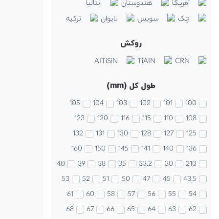
آمریکا
هندوستان
ایتالیا
چک
سویس
تایوان
ترکیه
روکش
AITiSiN
TiAIN
CRN
طول کل (mm)
105
104
103
102
101
100
123
120
116
115
110
108
132
131
130
128
127
125
160
150
145
141
140
136
40
39
38
35
33.2
30
210
53
52
51
50
47
45
43.5
61
60
58
57
56
55
54
68
67
66
65
64
63
62