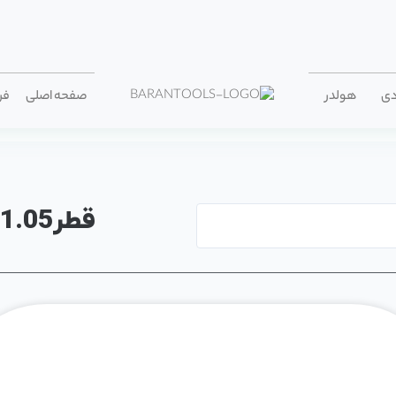
دی
هولدر
صفحه اصلی
فر
قطر1.05