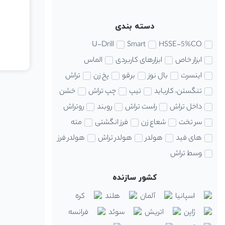
دسته بندی
U-Drill
Smart
HSSE-5%CO
ابزار خاص
ابزارهای کاربردی
الماس
اینسرت
بال نوز
برقو
پخ زن
تراش
تنگستن، کارباید
تیپ
چپ تراش
خشن
داخل تراش
راست تراش
روبند
روتراش
سر تخت
شعاع زن
فرز انگشتی
مته
های فید
هولدر
هولدر تراش
هولدر فرز
وسط تراش
کشور سازنده
اسپانیا
آلمان
هلند
کره
ژاپن
اتریش
سوئد
فرانسه