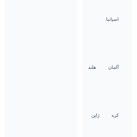
اسپانیا
آلمان
هلند
کره
ژاپن