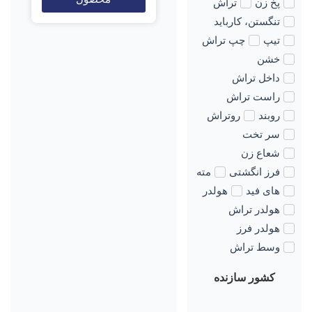
پخ زن
تراش
تنگستن، کارباید
تیپ
چپ تراش
خشن
داخل تراش
راست تراش
روبند
روتراش
سر تخت
شعاع زن
فرز انگشتی
مته
های فید
هولدر
هولدر تراش
هولدر فرز
وسط تراش
کشور سازنده