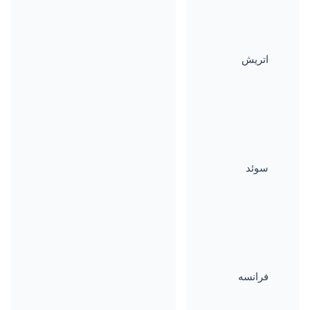
اتریش
سوئد
فرانسه