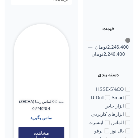
قیمت
2,246,400
تومان
—
2,246,400
تومان
دسته بندی
HSSE-5%CO
U-Drill
Smart
مته 0.5الماس زشا (ZECHA)
ابزار خاص
0.5*40*0.4
ابزارهای کاربردی
تماس بگیرید
الماس
اینسرت
بال نوز
برقو
مشاهده
محصول