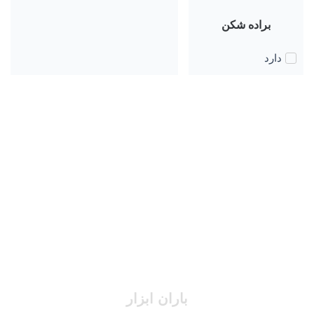
براده شکن
دارد
باران ابزار