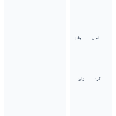
آلمان
هلند
کره
ژاپن