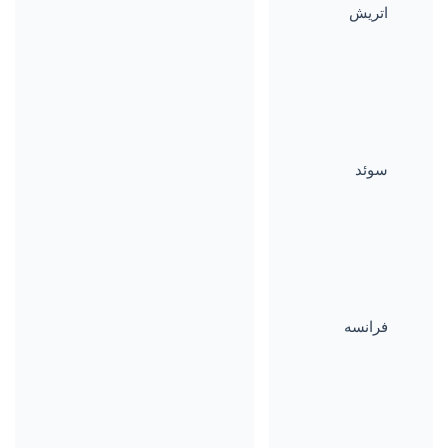
اتریش
سوئد
فرانسه