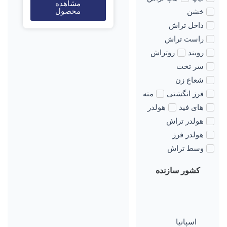
مشاهده
محصول
خشن
داخل تراش
راست تراش
روبند
روتراش
سر تخت
شعاع زن
فرز انگشتی
مته
های فید
هولدر
هولدر تراش
هولدر فرز
وسط تراش
کشور سازنده
اسپانیا