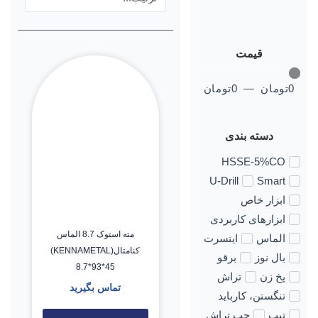
قیمت
0
تومان
—
0
تومان
دسته بندی
HSSE-5%CO
U-Drill
Smart
ابزار خاص
ابزارهای کاربردی
مته استوک 8.7 الماس
الماس
اینسرت
کنامتال(KENNAMETAL)
بال نوز
برقو
8.7*93*45
پخ زن
تراش
تماس بگیرید
تنگستن، کارباید
تیپ
چپ تراش