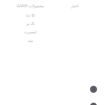
اخبار
محصولات GARR
پخ زن
تک پر
اینسرت
مته
مسیر های ارتباطی
مدیر فروش: ۰۹۱۲ ۳۴ ۳۳ ۰۹۹