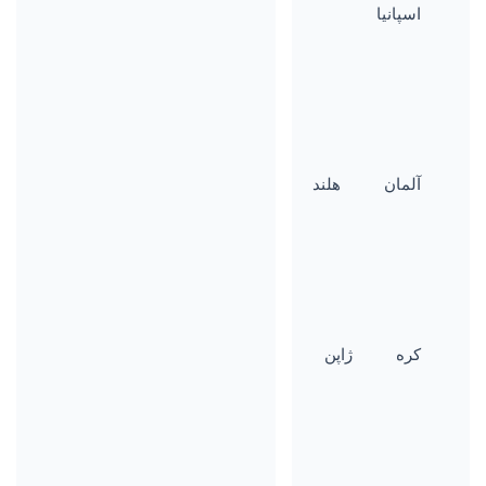
اسپانیا
آلمان
هلند
کره
ژاپن