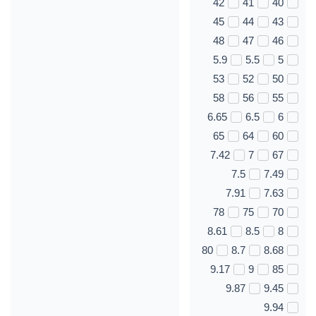
42
41
40
45
44
43
48
47
46
5.9
5.5
5
53
52
50
58
56
55
6.65
6.5
6
65
64
60
7.42
7
67
7.5
7.49
7.91
7.63
78
75
70
8.61
8.5
8
80
8.7
8.68
9.17
9
85
9.87
9.45
9.94