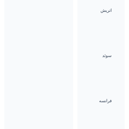
اتریش
سوئد
فرانسه