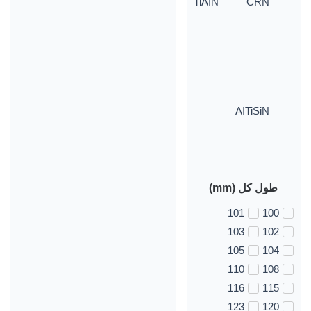
TiAIN
CRN
AITiSiN
طول کل (mm)
101
100
103
102
105
104
110
108
116
115
123
120