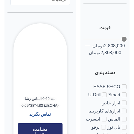
قیمت
2,808,000
تومان
—
2,808,000
تومان
دسته بندی
HSSE-5%CO
U-Drill
Smart
مته 0.69 الماس زشا
ابزار خاص
(ZECHA) 0.69*38*4.83
ابزارهای کاربردی
تماس بگیرید
الماس
اینسرت
بال نوز
برقو
مشاهده
محصول