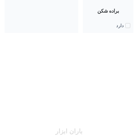
براده شکن
دارد
باران ابزار