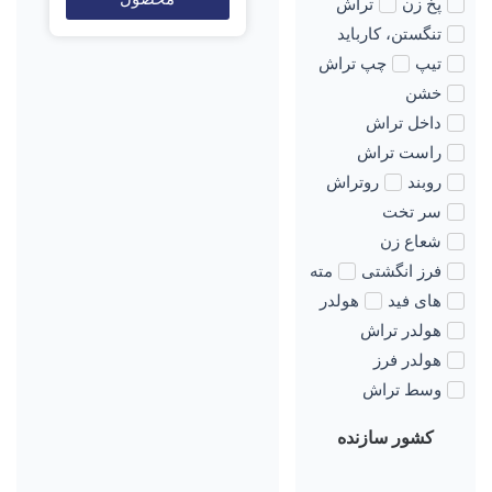
پخ زن
تراش
تنگستن، کارباید
تیپ
چپ تراش
خشن
داخل تراش
راست تراش
روبند
روتراش
سر تخت
شعاع زن
فرز انگشتی
مته
های فید
هولدر
هولدر تراش
هولدر فرز
وسط تراش
کشور سازنده