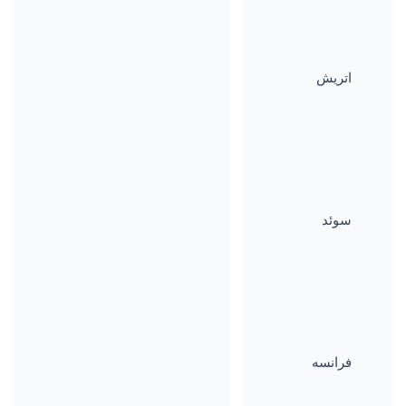
اتریش
سوئد
فرانسه