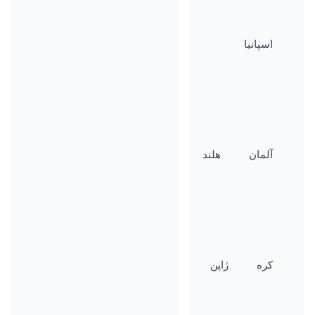
اسپانیا
آلمان
هلند
کره
ژاپن