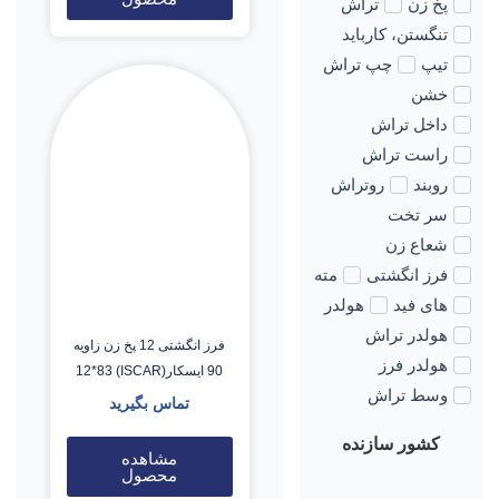
پخ زن
تراش
تنگستن، کارباید
تیپ
چپ تراش
خشن
داخل تراش
راست تراش
روبند
روتراش
سر تخت
شعاع زن
فرز انگشتی
مته
های فید
هولدر
هولدر تراش
فرز انگشتی 12 پخ زن زاویه
هولدر فرز
90 ایسکار(ISCAR) 12*83
وسط تراش
تماس بگیرید
کشور سازنده
مشاهده
محصول