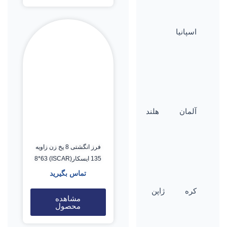
اسپانیا
آلمان
هلند
فرز انگشتی 8 پخ زن زاویه
135 ایسکار(ISCAR) 8*63
تماس بگیرید
کره
ژاپن
مشاهده
محصول