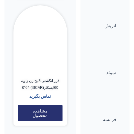
اتریش
سوئد
فرز انگشتی 8 پخ زن زاویه
60ایسکار(ISCAR) 8*64
تماس بگیرید
مشاهده
محصول
فرانسه