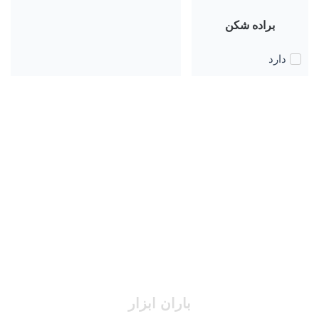
براده شکن
دارد
باران ابزار