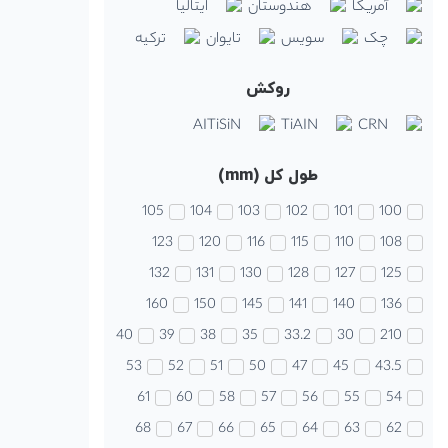
آمریکا
هندوستان
ایتالیا
چک
سویس
تایوان
ترکیه
روکش
AITiSiN
TiAIN
CRN
طول کل (mm)
105
104
103
102
101
100
123
120
116
115
110
108
132
131
130
128
127
125
160
150
145
141
140
136
40
39
38
35
33.2
30
210
53
52
51
50
47
45
43.5
61
60
58
57
56
55
54
68
67
66
65
64
63
62