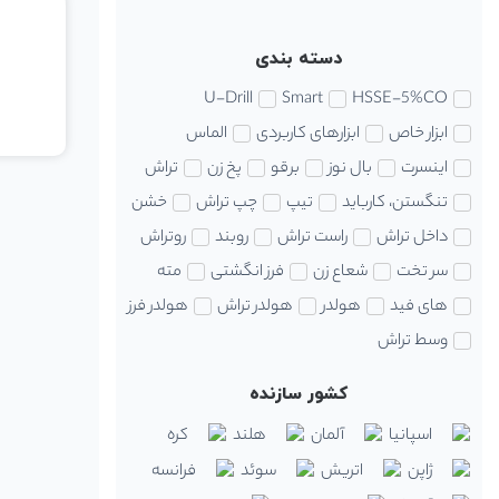
دسته بندی
U-Drill
Smart
HSSE-5%CO
ابزار خاص
ابزارهای کاربردی
الماس
اینسرت
بال نوز
برقو
پخ زن
تراش
تنگستن، کارباید
تیپ
چپ تراش
خشن
داخل تراش
راست تراش
روبند
روتراش
سر تخت
شعاع زن
فرز انگشتی
مته
های فید
هولدر
هولدر تراش
هولدر فرز
وسط تراش
کشور سازنده
اسپانیا
آلمان
هلند
کره
ژاپن
اتریش
سوئد
فرانسه