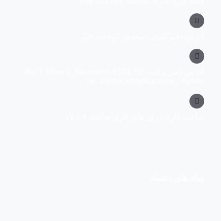
واحد خرید خارج: 81 400 81 1512-49+
آدرس دفتر تهران: سعدی، کوچه درختی
آدرس دفتر ترکیه: No 1, Floor 2, Mavisehir, 6523. Sk.
34, 3550 Karsiyaka/ Izmir , Turkey
ساعت کاری : روز های کاری ساعت ۸ تا ۱۷
نماد های اعتماد