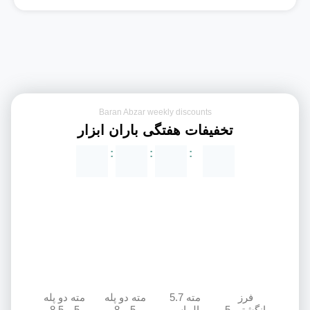
Baran Abzar weekly discounts
تخفیفات هفتگی باران ابزار
:
:
:
فرز
مته 5.7
مته دو پله
مته دو پله
انگشتی 5
الماس
5 و 8
5 و 8.5