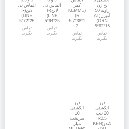
پخ زن
کمر
الماس تی
الماس تی
زاویه 90
(KEMME
لاین(T-
لاین(T-
آتورن(AT
R)
LINE)
LINE)
5*72*25
5*64*25
5.7*38*1
ORN)
3
5*62*15
تماس
تماس
تماس
تماس
بگیرید
بگیرید
بگیرید
بگیرید
فرز
فرز
انگشتی
انگشتی
20 تیپ
10
R2.5
سرتخت
کندو(KEN
میلر
(MILLER
DU)