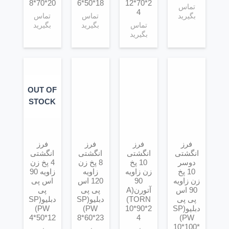
8*70*20
6*50*18
12*70*2
تماس
4
بگیرید
تماس
تماس
تماس
بگیرید
بگیرید
بگیرید
OUT OF
STOCK
فرز
فرز
فرز
فرز
انگشتی
انگشتی
انگشتی
انگشتی
دوسر
10 پخ
8 پخ زن
4 پخ زن
10 پخ
زن زاویه
زاویه
زاویه 90
زن زاویه
90
120 اس
اس پی
90 اس
آتورن(A
پی پی
پی
پی پی
TORN)
دبلیو(SP
دبلیو(SP
دبلیو(SP
10*90*2
PW)
PW)
4*50*12
8*60*23
4
PW)
10*100*